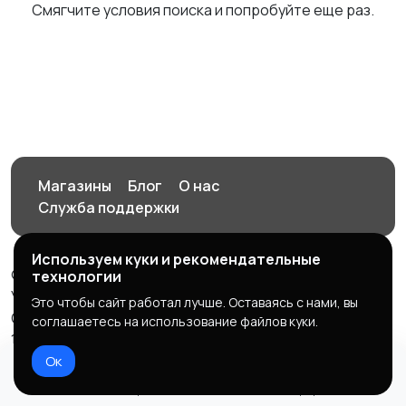
Смягчите условия поиска и попробуйте еще раз.
Магазины
Блог
О нас
Служба поддержки
Используем куки и рекомендательные
© 2026 Орен-АЙ - Авто | Недвижимость | Работа |
технологии
Услуги
Это чтобы сайт работал лучше. Оставаясь с нами, вы
Создал Карусов Е.С ООО "ЦПК" ИНН 5609203278 ОГРН
соглашаетесь на использование файлов куки.
1235600008841
Ок
Правила сервиса
Политика конфиденциальности
Домой
Избранное
Добавить
Чат
Профиль