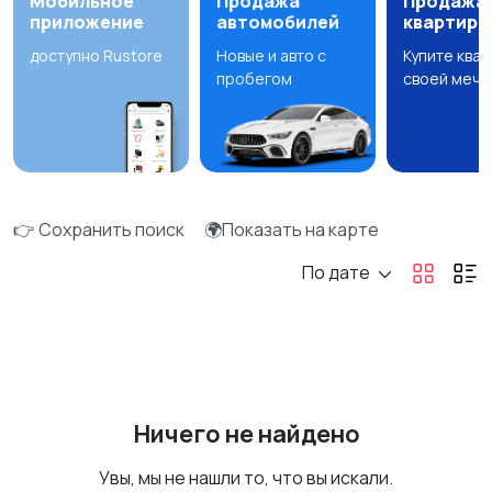
Мобильное
Продажа
Продажа
приложение
автомобилей
квартир
доступно Rustore
Новые и авто с
Купите ква
пробегом
своей мечт
👉 Сохранить поиск
🌍Показать на карте
По дате
Ничего не найдено
Увы, мы не нашли то, что вы искали.