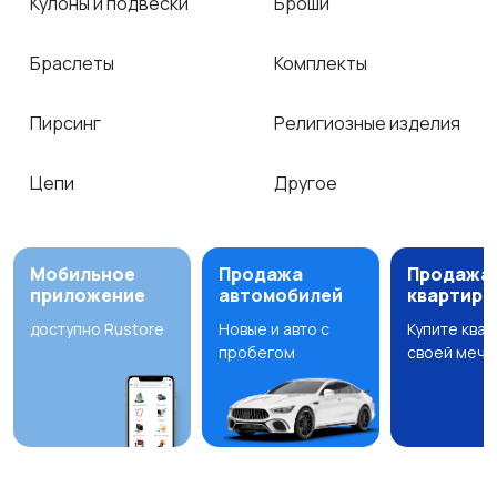
Кулоны и подвески
Броши
Браслеты
Комплекты
Пирсинг
Религиозные изделия
Цепи
Другое
Мобильное
Продажа
Продажа
приложение
автомобилей
квартир
доступно Rustore
Новые и авто с
Купите ква
пробегом
своей мечт