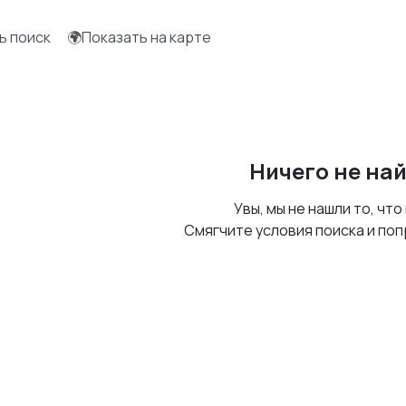
ь поиск
🌍Показать на карте
Ничего не на
Увы, мы не нашли то, что
Смягчите условия поиска и поп