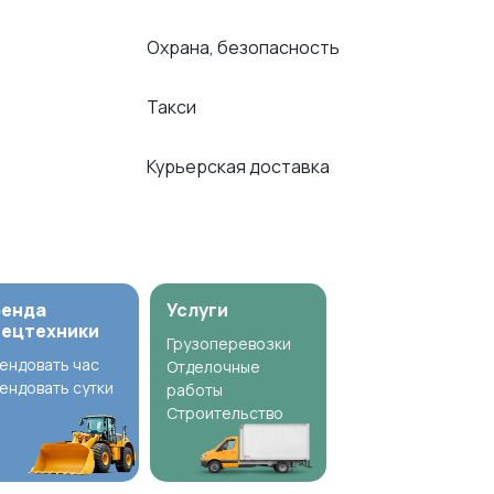
Охрана, безопасность
Такси
Курьерская доставка
ренда
Услуги
пецтехники
Грузоперевозки
ендовать час
Отделочные
ендовать сутки
работы
Строительство