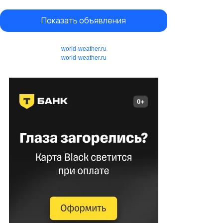
Показать объявления
world-weather.ru
world-weather.ru