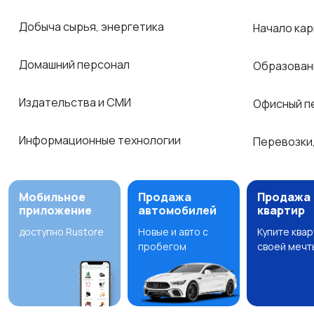
Добыча сырья, энергетика
Начало ка
Домашний персонал
Образован
Издательства и СМИ
Офисный п
Информационные технологии
Перевозки,
Мобильное
Продажа
Продажа
приложение
автомобилей
квартир
доступно Rustore
Новые и авто с
Купите ква
пробегом
своей мечт