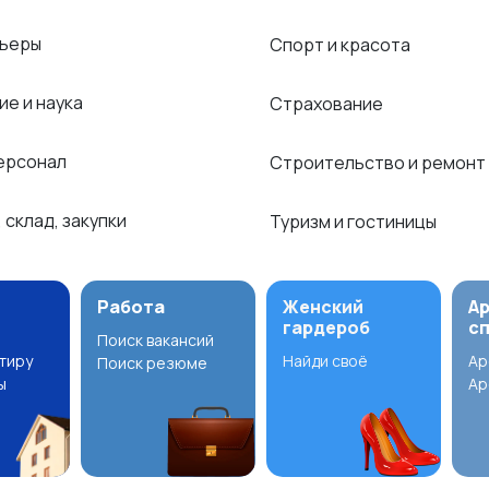
рьеры
Спорт и красота
ие и наука
Страхование
ерсонал
Строительство и ремонт
 склад, закупки
Туризм и гостиницы
Работа
Женский
А
гардероб
с
Поиск вакансий
ртиру
Найди своё
Ар
Поиск резюме
ы
Ар