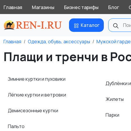
Главная
Магазины
Бизнес тарифы
Блог
Каталог
Главная
Одежда, обувь, аксессуары
Мужской гард
Плащи и тренчи в Ро
Зимние куртки и пуховики
Дублёнки 
Лёгкие куртки и ветровки
Жилеты
Демисезонные куртки
Парки
Пальто