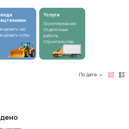
ренда
Услуги
пецтехники
Грузоперевозки
ендовать час
Отделочные
ендовать сутки
работы
Строительство
По дате
йдено