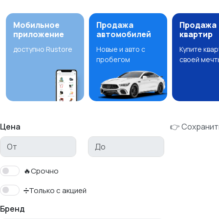
Мобильное
Продажа
Продажа
приложение
автомобилей
квартир
доступно Rustore
Новые и авто с
Купите ква
пробегом
своей мечт
Цена
👉 Сохранит
🔥Срочно
➗Только с акцией
Бренд