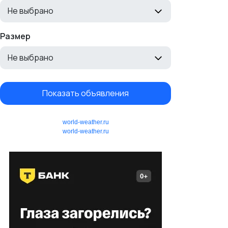
Не выбрано
Размер
Не выбрано
Показать объявления
world-weather.ru
world-weather.ru