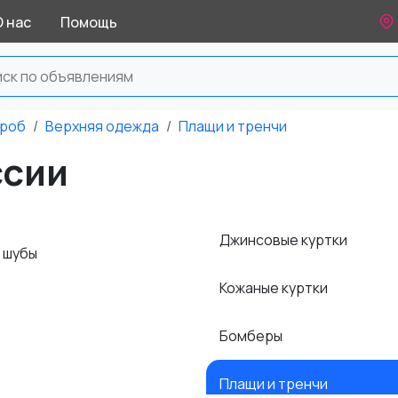
О нас
Помощь
ероб
Верхняя одежда
Плащи и тренчи
ссии
Джинсовые куртки
и шубы
Кожаные куртки
Бомберы
Плащи и тренчи