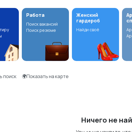
Работа
Женский
А
гардероб
с
Поиск вакансий
ртиру
Найди своё
Ар
Поиск резюме
ы
Ар
ь поиск
🌍Показать на карте
Ничего не на