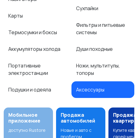
Сухпайки
Карты
Фильтры и питьевые
Термосумки и боксы
системы
Аккумуляторы холода
Души походные
Портативные
Ножи, мультитулы,
электростанции
топоры
Подушки и одеяла
Аксессуары
Мобильное
Продажа
Продажа
приложение
автомобилей
квартир
доступно Rustore
Новые и авто с
Купите ква
пробегом
своей мечт