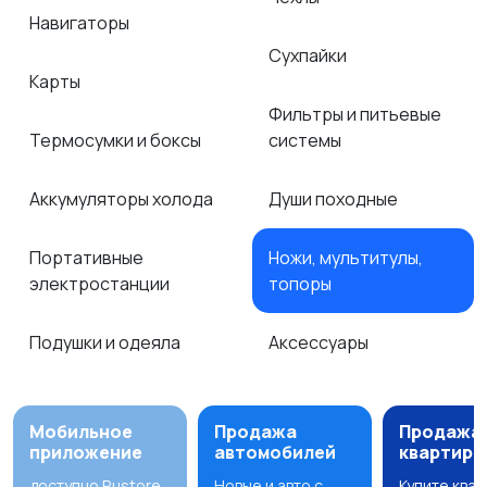
Навигаторы
Сухпайки
Карты
Фильтры и питьевые
Термосумки и боксы
системы
Аккумуляторы холода
Души походные
Портативные
Ножи, мультитулы,
электростанции
топоры
Подушки и одеяла
Аксессуары
Мобильное
Продажа
Продажа
приложение
автомобилей
квартир
доступно Rustore
Новые и авто с
Купите ква