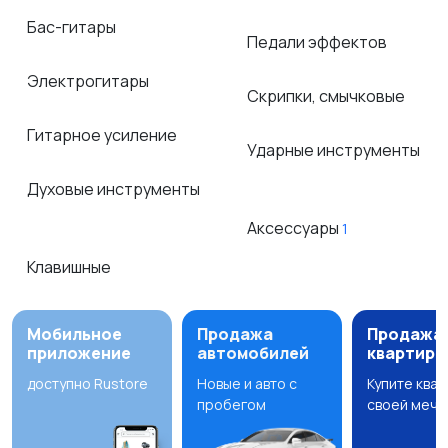
Бас-гитары
Педали эффектов
Электрогитары
Скрипки, смычковые
Гитарное усиление
Ударные инструменты
Духовые инструменты
Аксессуары
1
Клавишные
Мобильное
Продажа
Продажа
приложение
автомобилей
квартир
доступно Rustore
Новые и авто с
Купите ква
пробегом
своей мечт