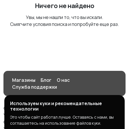
Ничего не найдено
Увы, мы не нашли то, что вы искали.
Смягчите условия поиска и попробуйте еще раз.
Магазины
Блог
О нас
Служба поддержки
Используем куки и рекомендательные
© 2026 Орен-АЙ - Авто | Недвижимость | Работа |
технологии
Услуги
Это чтобы сайт работал лучше. Оставаясь с нами, вы
Создал Карусов Е.С ООО "ЦПК" ИНН 5609203278 ОГРН
соглашаетесь на использование файлов куки.