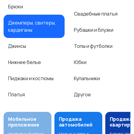
Брюки
Свадебные платья
Джемперы, свитеры,
кардиганы
Рубашки и блузки
Джинсы
Топы и футболки
Нижнее белье
Юбки
Пиджаки и костюмы
Купальники
Платья
Другое
Мобильное
Продажа
Продажа
приложение
автомобилей
квартир
доступно Rustore
Новые и авто с
Купите ква