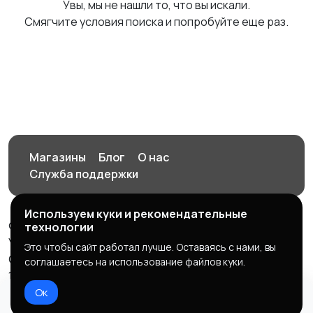
Увы, мы не нашли то, что вы искали.
Смягчите условия поиска и попробуйте еще раз.
Магазины
Блог
О нас
Служба поддержки
Используем куки и рекомендательные
© 2026 Орен-АЙ - Авто | Недвижимость | Работа |
технологии
Услуги
Это чтобы сайт работал лучше. Оставаясь с нами, вы
Создал Карусов Е.С ООО "ЦПК" ИНН 5609203278 ОГРН
соглашаетесь на использование файлов куки.
1235600008841
Ок
Правила сервиса
Политика конфиденциальности