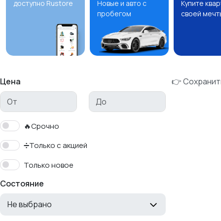
доступно Rustore
Новые и авто с
Купите ква
пробегом
своей мечт
Цена
👉 Сохранит
🔥Срочно
➗Только с акцией
Только новое
Состояние
Не выбрано