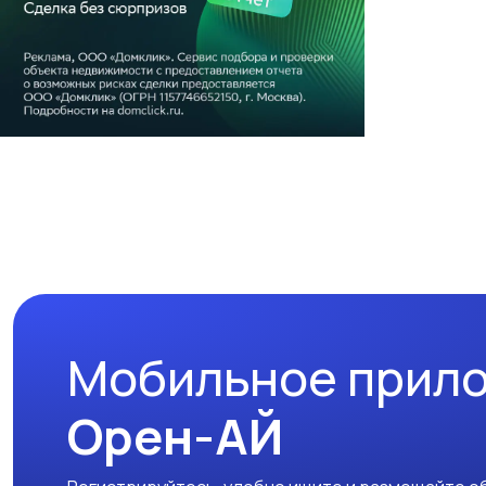
Мобильное прил
Орен-АЙ