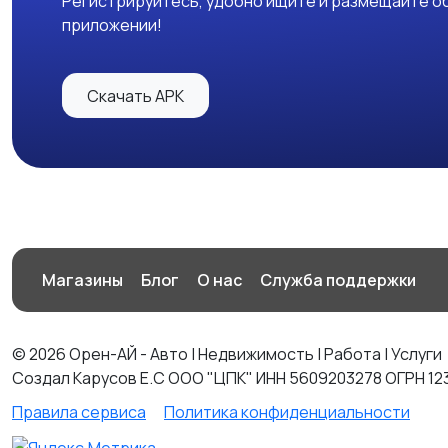
Регистрируйтесь, удобно ищите и размещайте об
приложении!
Скачать APK
Магазины
Блог
О нас
Служба поддержки
© 2026 Орен-АЙ - Авто | Недвижимость | Работа | Услуги
Создал Карусов Е.С ООО "ЦПК" ИНН 5609203278 ОГРН 12
Правила сервиса
Политика конфиденциальности