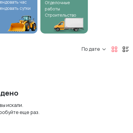
ендовать час
Отделочные
ендовать сутки
работы
Строительство
По дате
йдено
 вы искали.
робуйте еще раз.