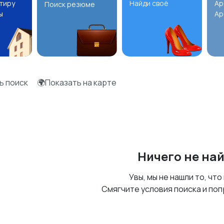
ртиру
Найди своё
Ар
Поиск резюме
ы
Ар
ь поиск
🌍Показать на карте
Ничего не на
Увы, мы не нашли то, что
Смягчите условия поиска и поп