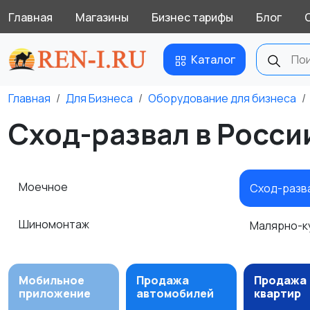
Главная
Магазины
Бизнес тарифы
Блог
Каталог
Главная
Для Бизнеса
Оборудование для бизнеса
Сход-развал в Росси
Моечное
Сход-разв
Шиномонтаж
Малярно-к
Мобильное
Продажа
Продажа
приложение
автомобилей
квартир