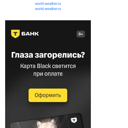
world-weather.ru
world-weather.ru