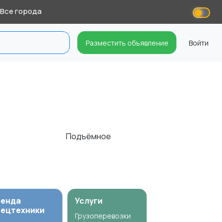
Все города
Разместить объявление
Войти
Подъёмное
ренда
Услуги
пецтехники
Грузоперевозки