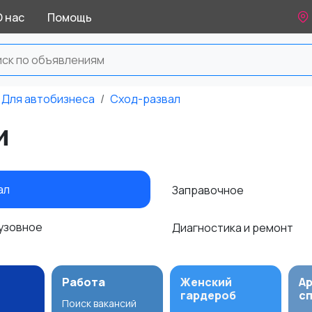
О нас
Помощь
Для автобизнеса
Сход-развал
и
ал
Заправочное
узовное
Диагностика и ремонт
Работа
Женский
А
гардероб
с
Поиск вакансий