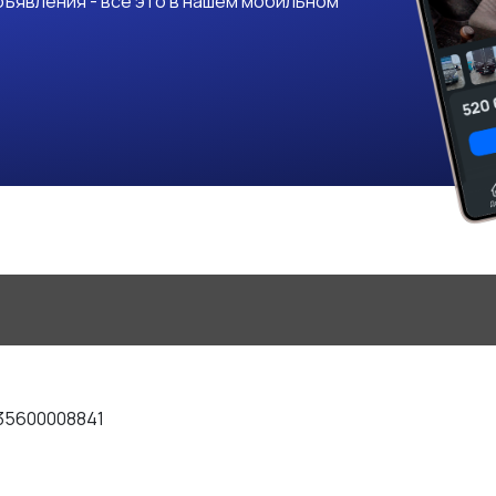
ъявления - все это в нашем мобильном
35600008841