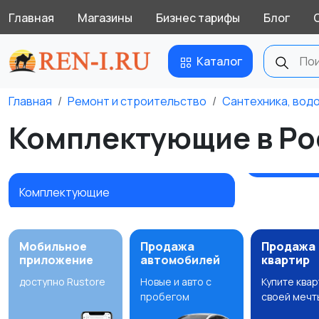
Главная
Магазины
Бизнес тарифы
Блог
Каталог
Главная
Ремонт и строительство
Сантехника, вод
Комплектующие в Ро
Комплектующие
Мобильное
Продажа
Продажа
приложение
автомобилей
квартир
доступно Rustore
Новые и авто с
Купите ква
пробегом
своей мечт