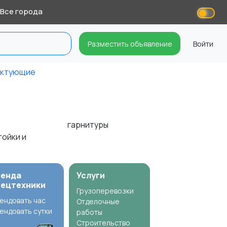
Все города
Разместить объявление
Войти
ектующие
гарнитуры
тойки и
ренда
Услуги
пецтехники
Грузоперевозки
ендовать час
Отделочные
ендовать сутки
работы
Строительство