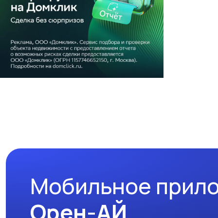
Мобильное прил
Орен-АЙ