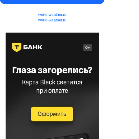
world-weather.ru
world-weather.ru