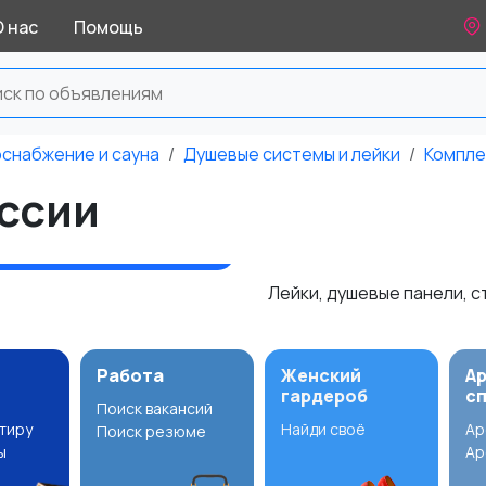
О нас
Помощь
оснабжение и сауна
Душевые системы и лейки
Компл
ссии
Лейки, душевые панели, с
Работа
Женский
А
гардероб
с
Поиск вакансий
ртиру
Найди своё
Ар
Поиск резюме
ы
Ар