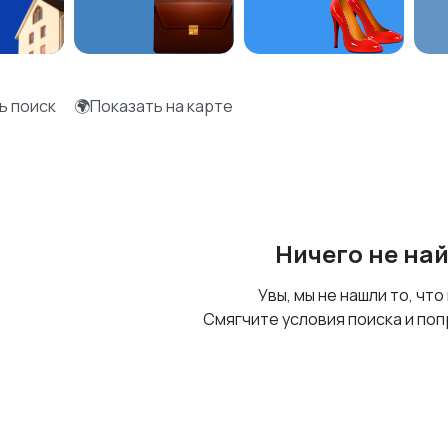
ь поиск
🌍Показать на карте
Ничего не на
Увы, мы не нашли то, что
Смягчите условия поиска и поп