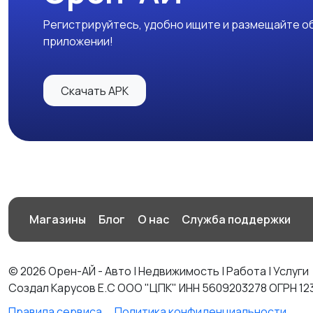
Регистрируйтесь, удобно ищите и размещайте об
приложении!
Скачать APK
Магазины
Блог
О нас
Служба поддержки
© 2026 Орен-АЙ - Авто | Недвижимость | Работа | Услуги
Создал Карусов Е.С ООО "ЦПК" ИНН 5609203278 ОГРН 12
Правила сервиса
Политика конфиденциальности