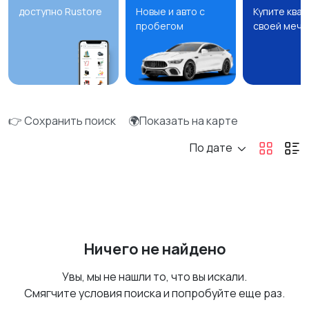
доступно Rustore
Новые и авто с
Купите ква
пробегом
своей мечт
👉 Сохранить поиск
🌍Показать на карте
По дате
Ничего не найдено
Увы, мы не нашли то, что вы искали.
Смягчите условия поиска и попробуйте еще раз.