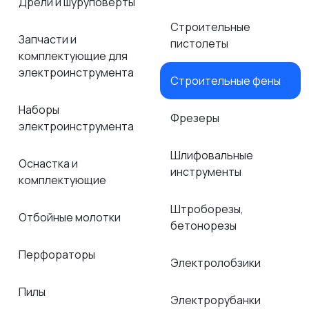
Дрели и шуруповёрты
Строительные
Запчасти и
пистолеты
комплектующие для
электроинструмента
Строительные фены
Наборы
Фрезеры
электроинструмента
Шлифовальные
Оснастка и
инструменты
комплектующие
Штроборезы,
Отбойные молотки
бетонорезы
Перфораторы
Электролобзики
Пилы
Электрорубанки