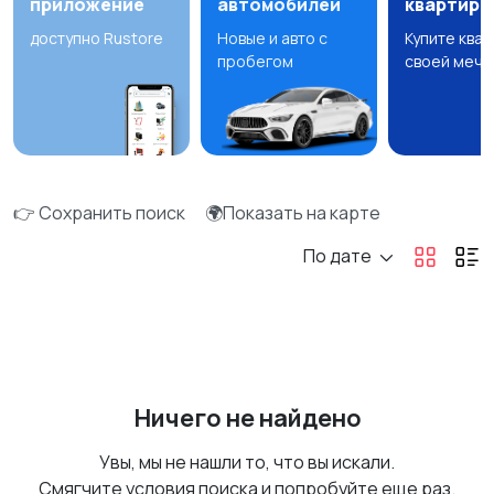
приложение
автомобилей
квартир
доступно Rustore
Новые и авто с
Купите ква
пробегом
своей мечт
👉 Сохранить поиск
🌍Показать на карте
По дате
Ничего не найдено
Увы, мы не нашли то, что вы искали.
Смягчите условия поиска и попробуйте еще раз.