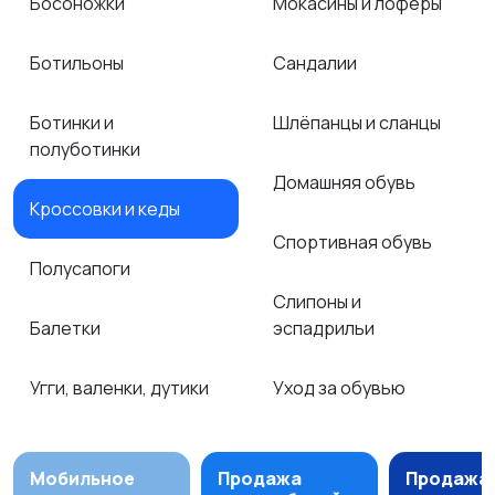
Босоножки
Мокасины и лоферы
Ботильоны
Сандалии
Ботинки и
Шлёпанцы и сланцы
полуботинки
Домашняя обувь
Кроссовки и кеды
Спортивная обувь
Полусапоги
Слипоны и
Балетки
эспадрильи
Угги, валенки, дутики
Уход за обувью
Мобильное
Продажа
Продажа