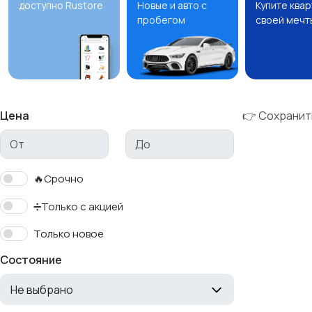
доступно Rustore
Новые и авто с
Купите ква
пробегом
своей мечт
Цена
👉 Сохранит
🔥Срочно
➗Только с акцией
Только новое
Состояние
Не выбрано