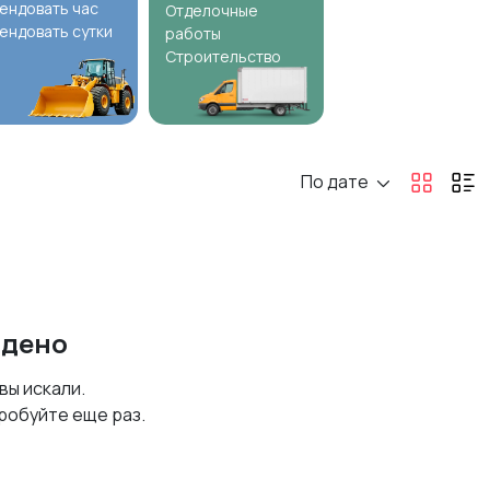
ендовать час
Отделочные
ендовать сутки
работы
Строительство
По дате
йдено
 вы искали.
робуйте еще раз.