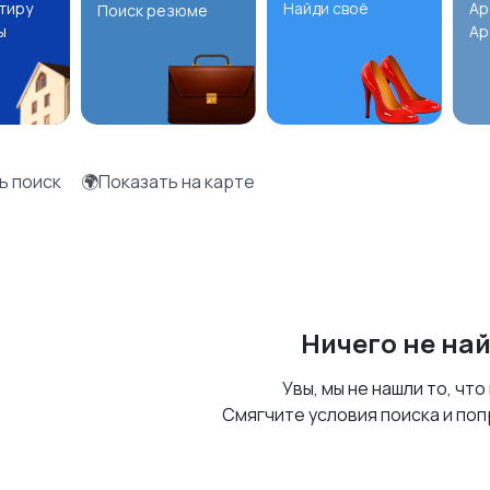
ртиру
Найди своё
Ар
Поиск резюме
ы
Ар
ь поиск
🌍Показать на карте
Ничего не на
Увы, мы не нашли то, что
Смягчите условия поиска и поп