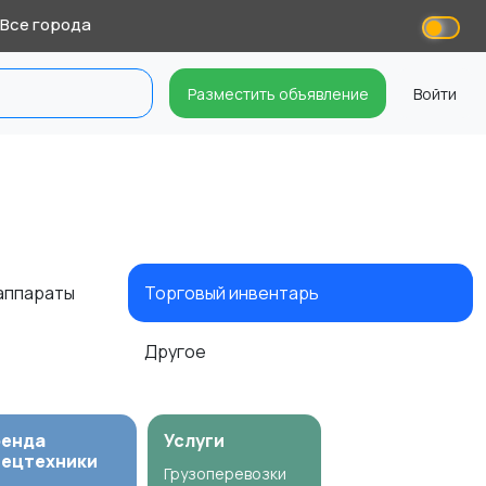
Все города
Разместить объявление
Войти
 аппараты
Торговый инвентарь
Другое
ренда
Услуги
пецтехники
Грузоперевозки