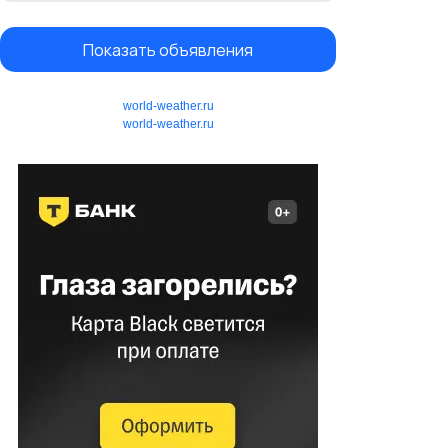
Показать объявления
world-weather.ru
world-weather.ru