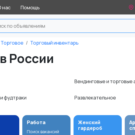
О нас
Помощь
Торговое
Торговый инвентарь
в России
е
Вендинговые и торговые
 и фудтраки
Развлекательное
Работа
Женский
А
гардероб
с
Поиск вакансий