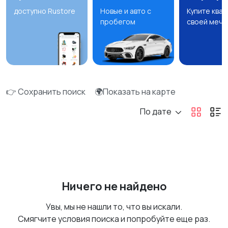
доступно Rustore
Новые и авто с
Купите ква
пробегом
своей мечт
👉 Сохранить поиск
🌍Показать на карте
По дате
Ничего не найдено
Увы, мы не нашли то, что вы искали.
Смягчите условия поиска и попробуйте еще раз.