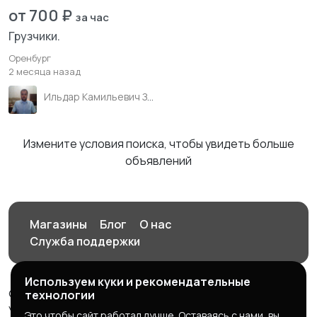
от 700 ₽
за час
Грузчики.
Оренбург
2 месяца назад
Ильдар Камильевич Зиганшин
Измените условия поиска, чтобы увидеть больше
объявлений
Магазины
Блог
О нас
Служба поддержки
Используем куки и рекомендательные
© 2026 Орен-АЙ - Авто | Недвижимость | Работа |
технологии
Услуги
Это чтобы сайт работал лучше. Оставаясь с нами, вы