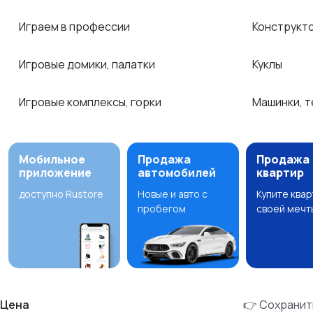
Играем в профессии
Конструкт
Игровые домики, палатки
Куклы
Игровые комплексы, горки
Машинки, 
Мобильное
Продажа
Продажа
приложение
автомобилей
квартир
доступно Rustore
Новые и авто с
Купите ква
пробегом
своей мечт
Цена
👉 Сохранит