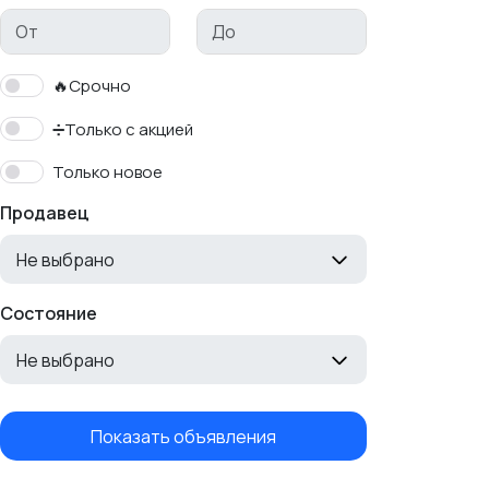
🔥Срочно
➗Только с акцией
Только новое
Продавец
Не выбрано
Состояние
Не выбрано
Показать объявления