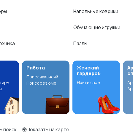
оры
Напольные коврики
Обучающие игрушки
техника
Пазлы
Работа
Женский
А
гардероб
с
Поиск вакансий
ртиру
Найди своё
Ар
Поиск резюме
ы
Ар
ь поиск
🌍Показать на карте