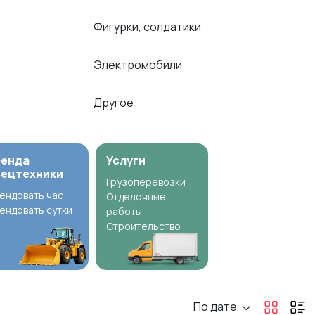
Фигурки, солдатики
Электромобили
Другое
ренда
Услуги
пецтехники
Грузоперевозки
ендовать час
Отделочные
ендовать сутки
работы
Строительство
По дате