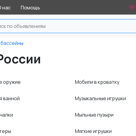
О нас
Помощь
 бассейны
России
е оружие
Мобили в кроватку
я ванной
Музыкальные игрушки
ачалки
Мыльные пузыри
птеры
Мягкие игрушки