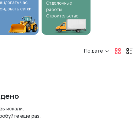
ендовать час
Отделочные
ендовать сутки
работы
Строительство
По дате
йдено
 вы искали.
робуйте еще раз.