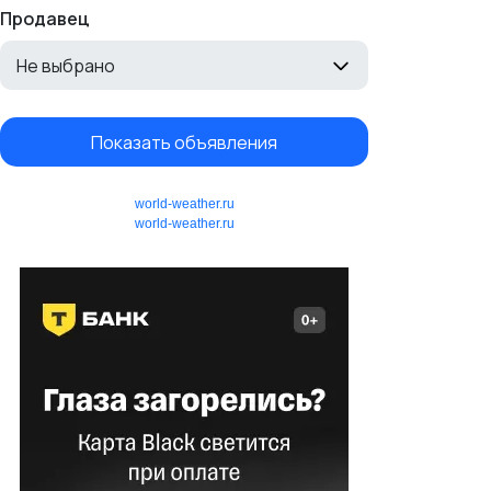
Продавец
Не выбрано
Показать объявления
world-weather.ru
world-weather.ru