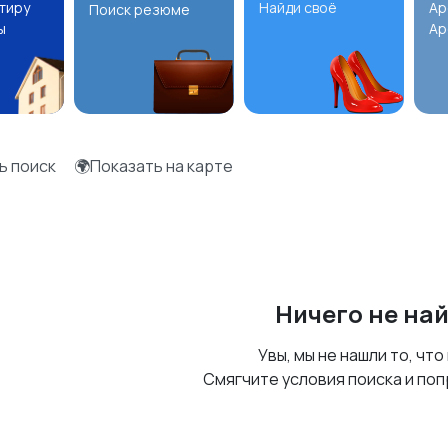
ртиру
Найди своё
Ар
Поиск резюме
ы
Ар
ь поиск
🌍Показать на карте
Ничего не на
Увы, мы не нашли то, что
Смягчите условия поиска и поп