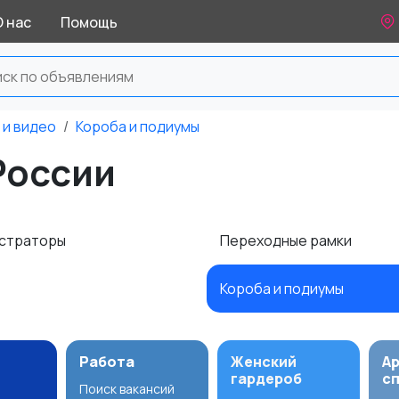
О нас
Помощь
 и видео
Короба и подиумы
России
страторы
Переходные рамки
Короба и подиумы
Работа
Женский
А
гардероб
с
Поиск вакансий