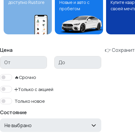
доступно Rustore
Новые и авто с
Купите ква
пробегом
своей мечт
Цена
👉 Сохранит
🔥Срочно
➗Только с акцией
Только новое
Состояние
Не выбрано