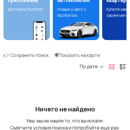
приложение
автомобилей
квартир
доступно Rustore
Новые и авто с
Купите ква
пробегом
своей мечт
👉 Сохранить поиск
🌍Показать на карте
По дате
Ничего не найдено
Увы, мы не нашли то, что вы искали.
Смягчите условия поиска и попробуйте еще раз.