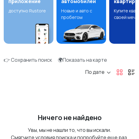
приложение
автомобилей
квартир
доступно Rustore
Новые и авто с
Купите ква
пробегом
своей мечт
👉 Сохранить поиск
🌍Показать на карте
По дате
Ничего не найдено
Увы, мы не нашли то, что вы искали.
Смягчите условия поиска и попробуйте еще раз.