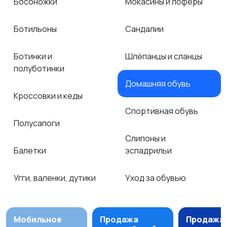
Босоножки
Мокасины и лоферы
Ботильоны
Сандалии
Ботинки и
Шлёпанцы и сланцы
полуботинки
Домашняя обувь
Кроссовки и кеды
Спортивная обувь
Полусапоги
Слипоны и
Балетки
эспадрильи
Угги, валенки, дутики
Уход за обувью
Мобильное
Продажа
Продажа