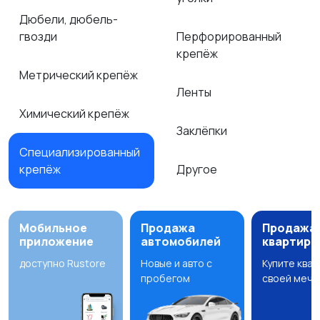
Дюбели, дюбель-
гвозди
Перфорированный
крепёж
Метрический крепёж
Ленты
Химический крепёж
Заклёпки
Специализированный
крепёж
Другое
Мобильное
Продажа
Продажа
приложение
автомобилей
квартир
доступно Rustore
Новые и авто с
Купите ква
пробегом
своей мечт