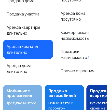
посуточно
Продажа дома
Аренда дома
Продажа участка
посуточно
Аренда квартиры
Коммерческая
длительно
недвижимость
Аренда комнаты
Гараж или
длительно
машиноместо
1
Аренда дома
Прочие строения
длительно
Мобильное
Продажа
Продажа
приложение
автомобилей
квартир
доступно Rustore
Новые и авто с
Купите ква
пробегом
своей мечт