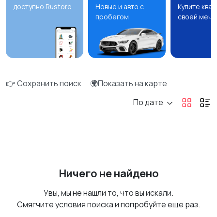
доступно Rustore
Новые и авто с
Купите ква
пробегом
своей мечт
👉 Сохранить поиск
🌍Показать на карте
По дате
Ничего не найдено
Увы, мы не нашли то, что вы искали.
Смягчите условия поиска и попробуйте еще раз.