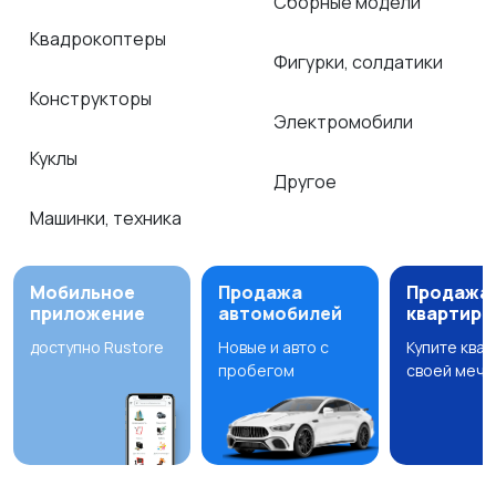
Сборные модели
Квадрокоптеры
Фигурки, солдатики
Конструкторы
Электромобили
Куклы
Другое
Машинки, техника
Мобильное
Продажа
Продажа
приложение
автомобилей
квартир
доступно Rustore
Новые и авто с
Купите ква
пробегом
своей мечт