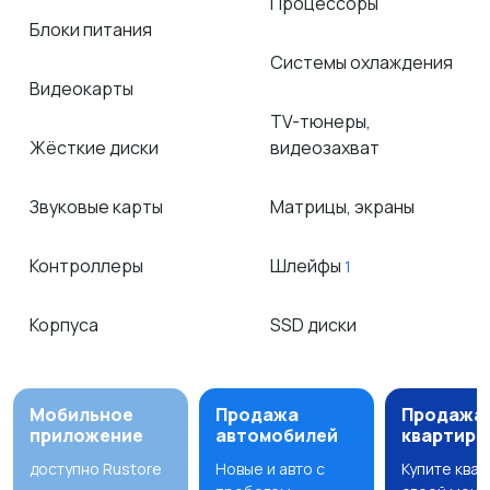
Процессоры
Блоки питания
Системы охлаждения
Видеокарты
TV-тюнеры,
Жёсткие диски
видеозахват
Звуковые карты
Матрицы, экраны
Контроллеры
Шлейфы
1
Корпуса
SSD диски
Мобильное
Продажа
Продажа
приложение
автомобилей
квартир
доступно Rustore
Новые и авто с
Купите ква