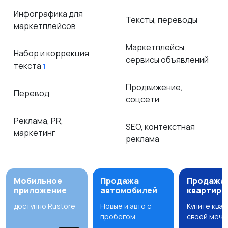
Инфографика для
Тексты, переводы
маркетплейсов
Маркетплейсы,
Набор и коррекция
сервисы объявлений
текста
1
Продвижение,
Перевод
соцсети
Реклама, PR,
SEO, контекстная
маркетинг
реклама
Мобильное
Продажа
Продажа
приложение
автомобилей
квартир
доступно Rustore
Новые и авто с
Купите ква
пробегом
своей мечт