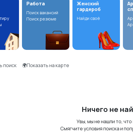
Работа
Женский
А
гардероб
с
Поиск вакансий
ртиру
Найди своё
Ар
Поиск резюме
ы
Ар
ь поиск
🌍Показать на карте
Ничего не на
Увы, мы не нашли то, что
Смягчите условия поиска и поп