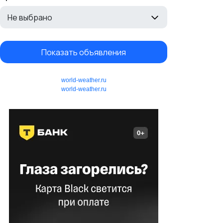
Не выбрано
Показать объявления
world-weather.ru
world-weather.ru