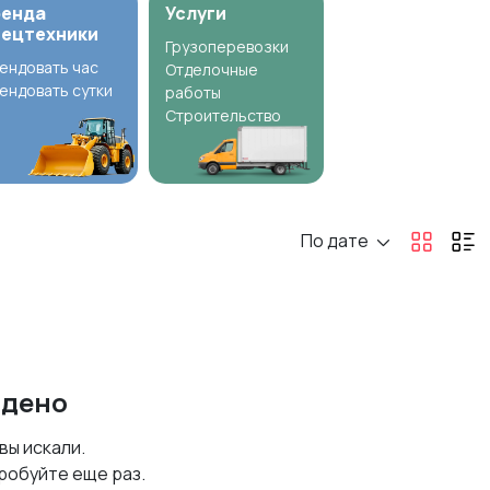
ренда
Услуги
пецтехники
Грузоперевозки
ендовать час
Отделочные
ендовать сутки
работы
Строительство
По дате
йдено
 вы искали.
робуйте еще раз.