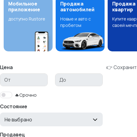
Мобильное
Продажа
Продажа
приложение
автомобилей
квартир
доступно Rustore
Новые и авто с
Купите ква
пробегом
своей мечт
Цена
👉 Сохранит
🔥Срочно
Состояние
Не выбрано
Продавец