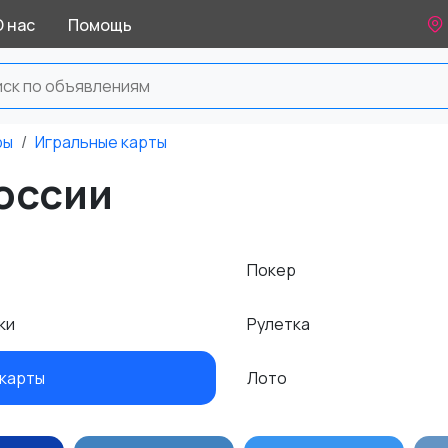
О нас
Помощь
ры
Игральные карты
оссии
Покер
ки
Рулетка
 карты
Лото