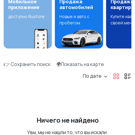
Мобильное
Продажа
Продажа
приложение
автомобилей
квартир
доступно Rustore
Новые и авто с
Купите ква
пробегом
своей мечт
👉 Сохранить поиск
🌍Показать на карте
По дате
Ничего не найдено
Увы, мы не нашли то, что вы искали.