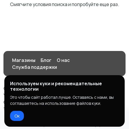
Смягчите условия поиска и попробуйте еще раз.
Магазины
Блог
О нас
Служба поддержки
Используем куки и рекомендательные
© 2026 Орен-АЙ - Авто | Недвижимость | Работа |
технологии
Услуги
Это чтобы сайт работал лучше. Оставаясь с нами, вы
Создал Карусов Е.С ООО "ЦПК" ИНН 5609203278 ОГРН
соглашаетесь на использование файлов куки.
1235600008841
Ок
Правила сервиса
Политика конфиденциальности
Домой
Избранное
Добавить
Чат
Профиль