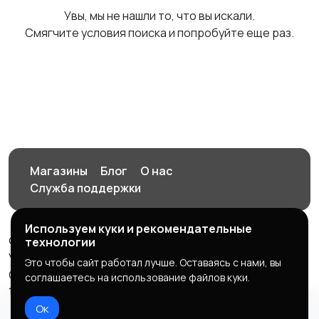
Увы, мы не нашли то, что вы искали.
Смягчите условия поиска и попробуйте еще раз.
Магазины
Блог
О нас
Служба поддержки
Используем куки и рекомендательные
© 2026 Орен-АЙ - Авто | Недвижимость | Работа |
технологии
Услуги
Это чтобы сайт работал лучше. Оставаясь с нами, вы
Создал Карусов Е.С ООО "ЦПК" ИНН 5609203278 ОГРН
соглашаетесь на использование файлов куки.
1235600008841
Ок
Правила сервиса
Политика конфиденциальности