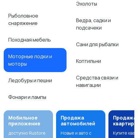
Эхолоты
Рыболовное
Ведра, садки и
снаряжение
подсачеки
Походная мебель
Сани для рыбалки
Моторные лодки и
Коптильни
моторы
Средства связи и
Ледобуры и пешни
навигации
Фонари и лампы
Мобильное
Продажа
Продажа
приложение
автомобилей
квартир
доступно Rustore
Новые и авто с
Купите ква