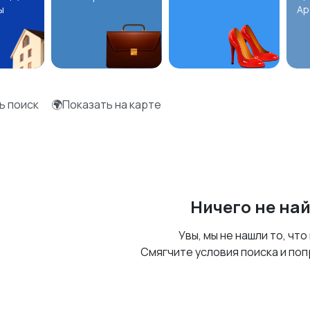
ы
Ар
ь поиск
🌍Показать на карте
Ничего не на
Увы, мы не нашли то, что
Смягчите условия поиска и поп