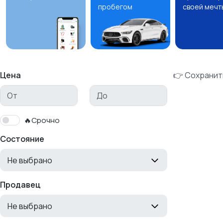
пробегом
своей мечт
Цена
👉 Сохранит
🔥Срочно
Состояние
Не выбрано
Продавец
Не выбрано