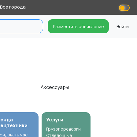
Все города
Разместить объявление
Войти
Аксессуары
ренда
Услуги
пецтехники
Грузоперевозки
ендовать час
Отделочные