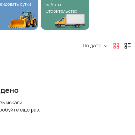
ендовать сутки
работы
Строительство
По дате
йдено
 вы искали.
робуйте еще раз.