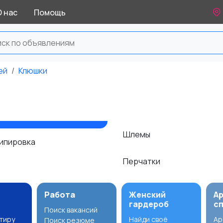
О нас
Помощь
ей
Клюшки
Шлемы
кипировка
Перчатки
Работа
Женский
А
гардероб
с
Поиск вакансий
ртиру
Найди своё
Ар
Поиск резюме