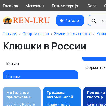
Главная
Магазины
Бизнес тарифы
Блог
Каталог
Главная
Спорт и отдых
Зимние виды спорта
Хокк
Клюшки в России
Коньки
Форма и э
Клюшки
Мобильное
Продажа
Продажа
приложение
автомобилей
квартир
доступно Rustore
Новые и авто с
Купите ква