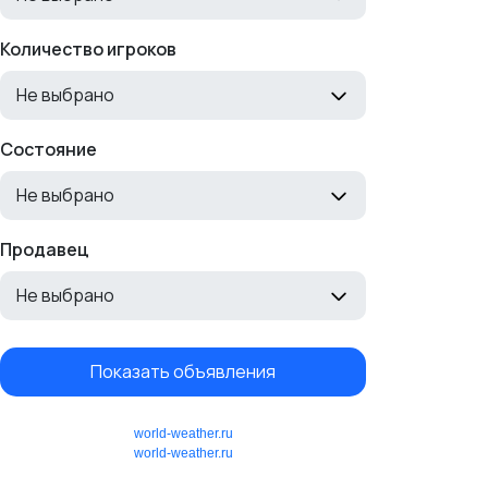
Количество игроков
Не выбрано
Состояние
Не выбрано
Продавец
Не выбрано
Показать объявления
world-weather.ru
world-weather.ru