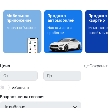
Мобильное
Продажа
Продажа
приложение
автомобилей
квартир
доступно Rustore
Новые и авто с
Купите ква
пробегом
своей мечт
Цена
👉 Сохранит
🔥Срочно
Возрастная категория
Не выбрано