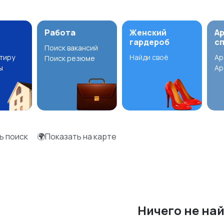
Работа
Женский
А
гардероб
с
Поиск вакансий
ртиру
Найди своё
Ар
Поиск резюме
ы
Ар
ь поиск
🌍Показать на карте
Ничего не на