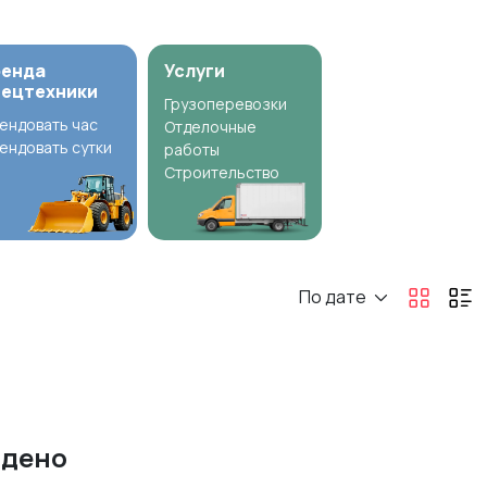
ренда
Услуги
пецтехники
Грузоперевозки
ендовать час
Отделочные
ендовать сутки
работы
Строительство
По дате
йдено