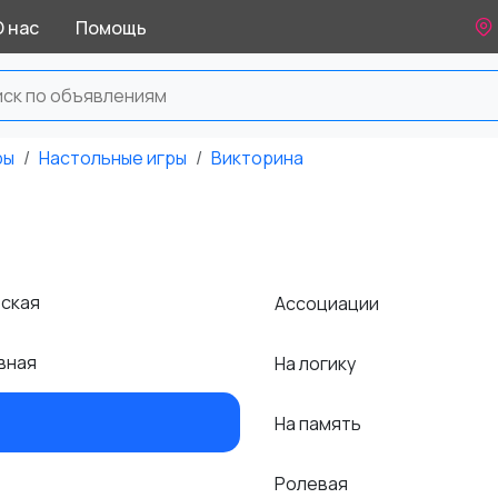
О нас
Помощь
ры
Настольные игры
Викторина
еская
Ассоциации
вная
На логику
На память
Ролевая