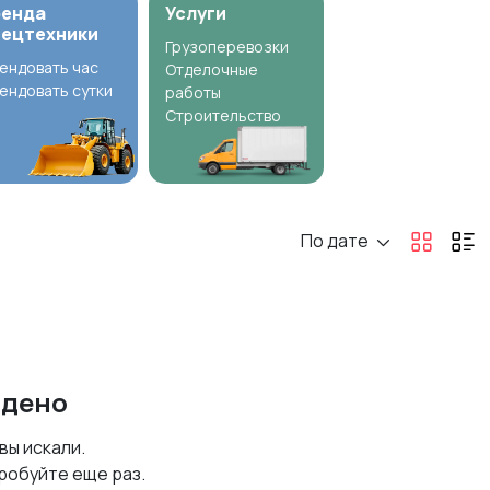
ренда
Услуги
пецтехники
Грузоперевозки
ендовать час
Отделочные
ендовать сутки
работы
Строительство
По дате
йдено
 вы искали.
робуйте еще раз.