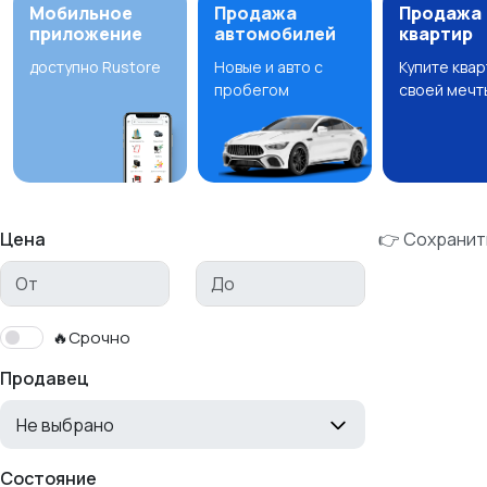
Мобильное
Продажа
Продажа
приложение
автомобилей
квартир
доступно Rustore
Новые и авто с
Купите ква
пробегом
своей мечт
Цена
👉 Сохранит
🔥Срочно
Продавец
Не выбрано
Состояние