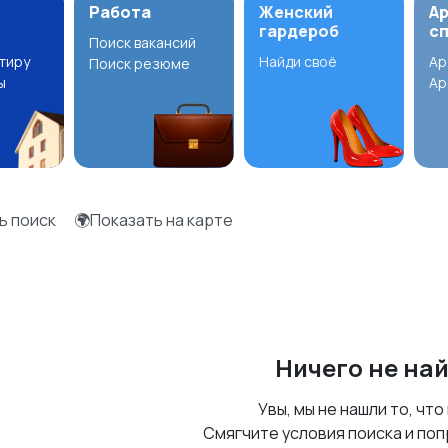
Работа
Женский
А
гардероб
с
Поиск вакансий
ртиру
Найди своё
Ар
Поиск резюме
ы
Ар
ь поиск
🌍Показать на карте
Ничего не на
Увы, мы не нашли то, что
Смягчите условия поиска и поп