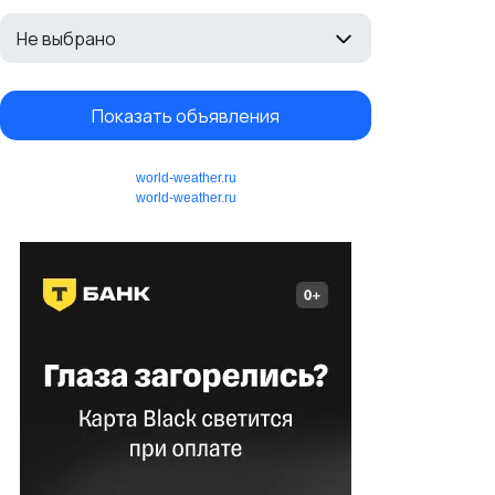
Не выбрано
Показать объявления
world-weather.ru
world-weather.ru