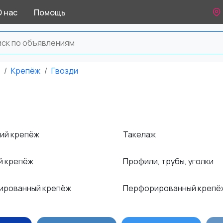
О нас
Помощь
Крепёж
Гвозди
ий крепёж
Такелаж
й крепёж
Профили, трубы, уголки
ированный крепёж
Перфорированный креп