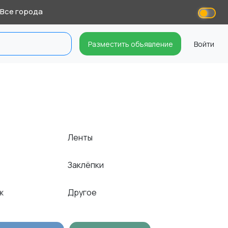
Все города
Разместить объявление
Войти
Ленты
Заклёпки
ёж
Другое