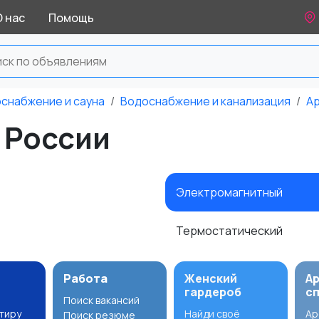
О нас
Помощь
оснабжение и сауна
Водоснабжение и канализация
Ар
 России
Электромагнитный
Термостатический
Работа
Женский
А
гардероб
с
Поиск вакансий
ртиру
Найди своё
Ар
Поиск резюме