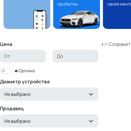
пробегом
своей мечт
Цена
👉 Сохранит
🔥Срочно
Диаметр устройства
Не выбрано
Продавец
Не выбрано