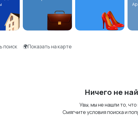
ы
Ар
ь поиск
🌍Показать на карте
Ничего не на
Увы, мы не нашли то, что
Смягчите условия поиска и поп