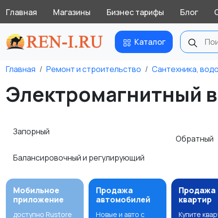
Главная
Магазины
Бизнес тарифы
Блог
Каталог
Главная
Ремонт и строительство
Сантехника, вод
Электромагнитный в
Запорный
Обратный
Балансировочный и регулирующий
Мобильное
Продажа
Продажа
приложение
автомобилей
квартир
доступно Rustore
Новые и авто с
Купите ква