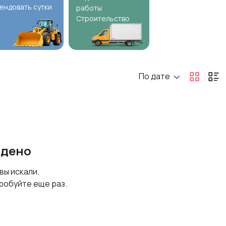
ендовать сутки
работы
Строительство
По дате
йдено
 вы искали.
робуйте еще раз.