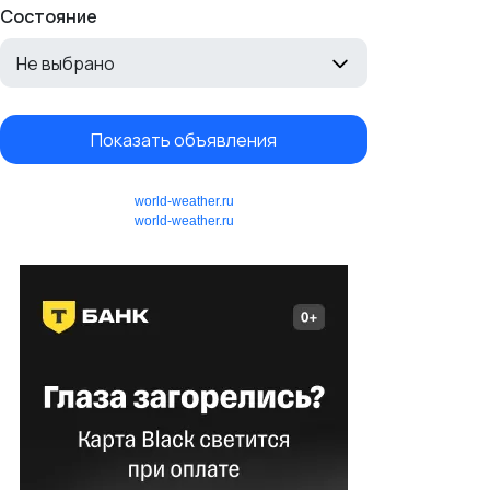
Состояние
Не выбрано
Показать объявления
world-weather.ru
world-weather.ru