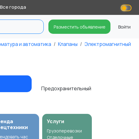
Все города
Разместить объявление
Войти
матура и автоматика
Клапаны
Электромагнитный
Предохранительный
ренда
Услуги
пецтехники
Грузоперевозки
ендовать час
Отделочные