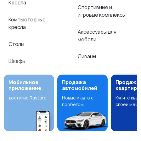
Кресла
Спортивные и
игровые комплексы
Компьютерные
кресла
Аксессуары для
мебели
Столы
Диваны
Шкафы
Мобильное
Продажа
Продажа
приложение
автомобилей
квартир
доступно Rustore
Новые и авто с
Купите ква
пробегом
своей мечт