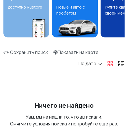
доступно Rustore
Новые и авто с
Купите ква
пробегом
своей мечт
👉 Сохранить поиск
🌍Показать на карте
По дате
Ничего не найдено
Увы, мы не нашли то, что вы искали.
Смягчите условия поиска и попробуйте еще раз.