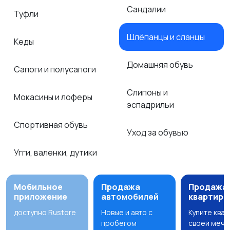
Сандалии
Туфли
Шлёпанцы и сланцы
Кеды
Домашняя обувь
Сапоги и полусапоги
Слипоны и
Мокасины и лоферы
эспадрильи
Спортивная обувь
Уход за обувью
Угги, валенки, дутики
Мобильное
Продажа
Продажа
приложение
автомобилей
квартир
доступно Rustore
Новые и авто с
Купите ква
пробегом
своей мечт