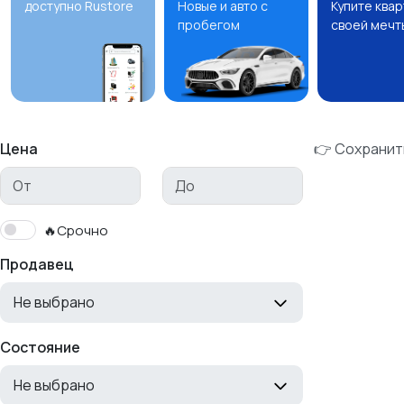
доступно Rustore
Новые и авто с
Купите ква
пробегом
своей мечт
Цена
👉 Сохранит
🔥Срочно
Продавец
Не выбрано
Состояние
Не выбрано