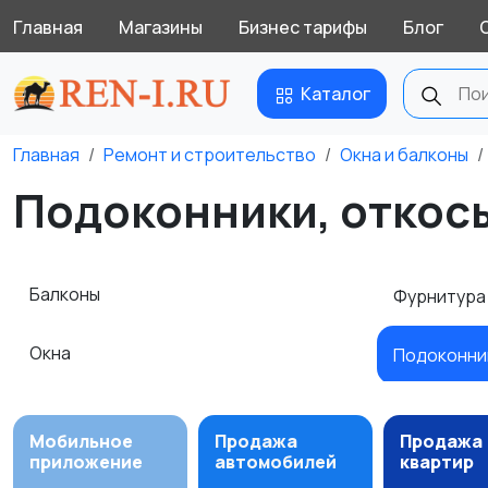
Главная
Магазины
Бизнес тарифы
Блог
Каталог
Главная
Ремонт и строительство
Окна и балконы
Подоконники, откосы
Балконы
Фурнитура 
Окна
Подоконник
Мобильное
Продажа
Продажа
приложение
автомобилей
квартир