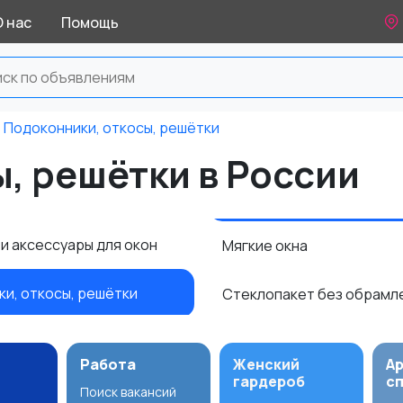
О нас
Помощь
Подоконники, откосы, решётки
, решётки в России
и аксессуары для окон
Мягкие окна
и, откосы, решётки
Стеклопакет без обрамл
Работа
Женский
А
гардероб
с
Поиск вакансий