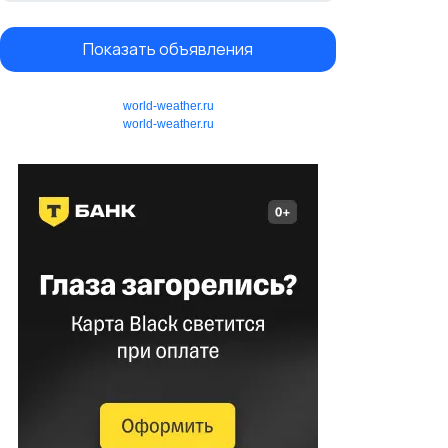
Показать объявления
world-weather.ru
world-weather.ru