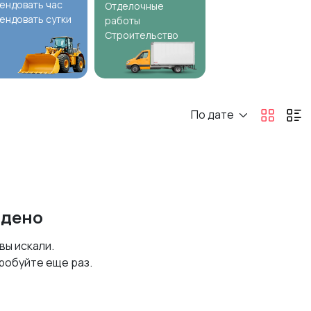
ендовать час
Отделочные
ендовать сутки
работы
Строительство
По дате
йдено
 вы искали.
робуйте еще раз.