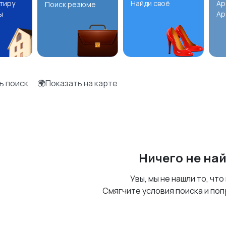
ртиру
Найди своё
Ар
Поиск резюме
ы
Ар
ь поиск
🌍Показать на карте
Ничего не на
Увы, мы не нашли то, что
Смягчите условия поиска и поп