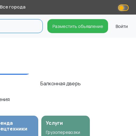
Все города
Разместить объявление
Войти
Балконная дверь
ения
ренда
Услуги
пецтехники
Грузоперевозки