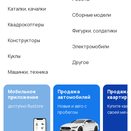
Каталки, качалки
Сборные модели
Квадрокоптеры
Фигурки, солдатики
Конструкторы
Электромобили
Куклы
Другое
Машинки, техника
Мобильное
Продажа
Продажа
приложение
автомобилей
квартир
доступно Rustore
Новые и авто с
Купите ква
пробегом
своей мечт