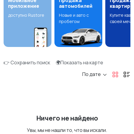
Мобильное
Продажа
Продажа
приложение
автомобилей
квартир
доступно Rustore
Новые и авто с
Купите ква
пробегом
своей мечт
👉 Сохранить поиск
🌍Показать на карте
По дате
Ничего не найдено
Увы, мы не нашли то, что вы искали.