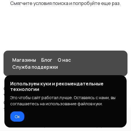
Смягчите условия поиска и попробуйте еще раз.
Магазины
Блог
О нас
Служба поддержки
Используем куки и рекомендательные
© 2026 Орен-АЙ - Авто | Недвижимость | Работа |
технологии
Услуги
Это чтобы сайт работал лучше. Оставаясь с нами, вы
Создал Карусов Е.С ООО "ЦПК" ИНН 5609203278 ОГРН
соглашаетесь на использование файлов куки.
1235600008841
Ок
Правила сервиса
Политика конфиденциальности
Домой
Избранное
Добавить
Чат
Профиль