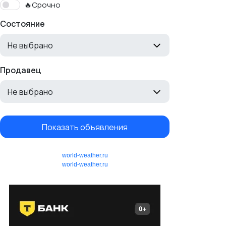
🔥Срочно
Состояние
Не выбрано
Продавец
Не выбрано
Показать объявления
world-weather.ru
world-weather.ru