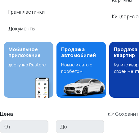
Грампластинки
Киндер-сю
Документы
Мобильное
Продажа
Продажа
приложение
автомобилей
квартир
доступно Rustore
Новые и авто с
Купите ква
пробегом
своей мечт
Цена
👉 Сохранит