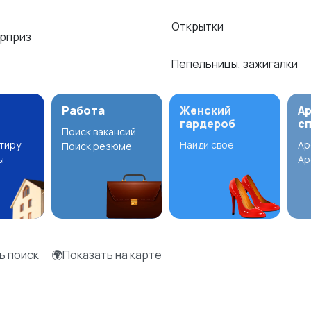
Открытки
рприз
Пепельницы, зажигалки
Работа
Женский
А
гардероб
с
Поиск вакансий
ртиру
Найди своё
Ар
Поиск резюме
ы
Ар
ь поиск
🌍Показать на карте