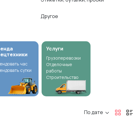
Другое
ренда
Услуги
пецтехники
Грузоперевозки
ендовать час
Отделочные
ендовать сутки
работы
Строительство
По дате