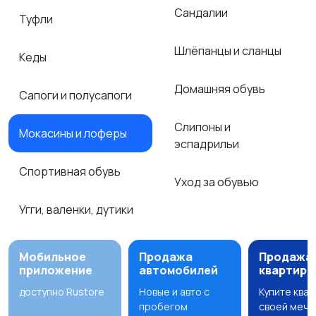
Сандалии
Туфли
Шлёпанцы и сланцы
Кеды
Домашняя обувь
Сапоги и полусапоги
Слипоны и
Мокасины и лоферы
эспадрильи
Спортивная обувь
Уход за обувью
Угги, валенки, дутики
Мобильное
Продажа
Продажа
приложение
автомобилей
квартир
доступно Rustore
Новые и авто с
Купите ква
пробегом
своей мечт