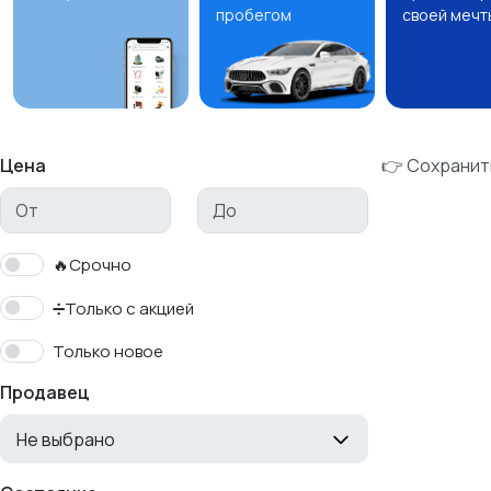
пробегом
своей мечт
Цена
👉 Сохранит
🔥Срочно
➗Только с акцией
Только новое
Продавец
Не выбрано