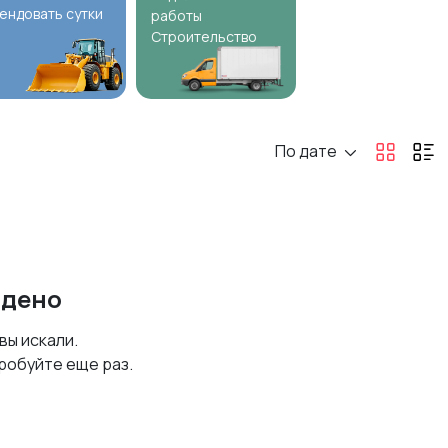
ендовать сутки
работы
Строительство
По дате
йдено
 вы искали.
робуйте еще раз.