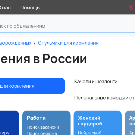
О нас
Помощь
оворождённых
Стульчики для кормления
ения в России
Качели и шезлонги
 для кормления
Пеленальные комоды и с
Работа
Женский
А
гардероб
с
Поиск вакансий
ртиру
Найди своё
Ар
Поиск резюме