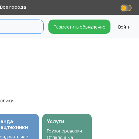
Все города
Разместить объявление
Войти
толики
ренда
Услуги
пецтехники
Грузоперевозки
ендовать час
Отделочные