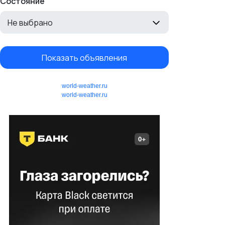
Состояние
Не выбрано
Показать объявления
world-weather.ru
world-weather.ru