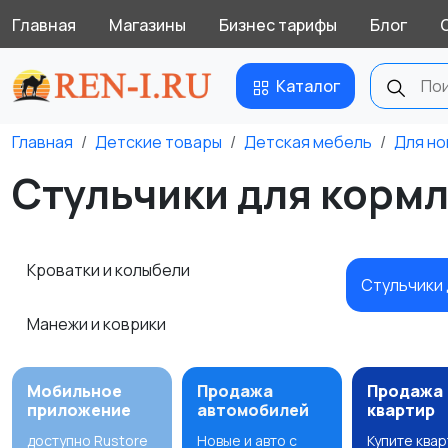
Главная
Магазины
Бизнес тарифы
Блог
Каталог
Главная
Детские товары
Детская мебель
Для н
Стульчики для кормл
Кроватки и колыбели
Стульчики
Манежи и коврики
Мобильное
Продажа
Продажа
приложение
автомобилей
квартир
доступно Rustore
Новые и авто с
Купите ква