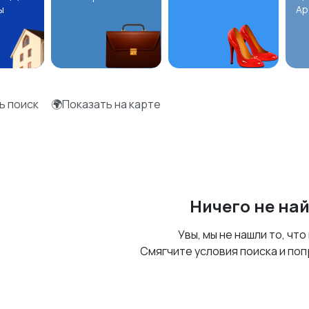
ы
Ар
ь поиск
🌍Показать на карте
Ничего не на
Увы, мы не нашли то, что
Смягчите условия поиска и поп