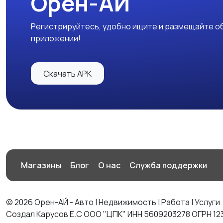
Орен-АЙ
Регистрируйтесь, удобно ищите и размещайте об
приложении!
Скачать APK
Магазины
Блог
О нас
Служба поддержки
© 2026 Орен-АЙ - Авто | Недвижимость | Работа | Услуги
Создал Карусов Е.С ООО "ЦПК" ИНН 5609203278 ОГРН 12