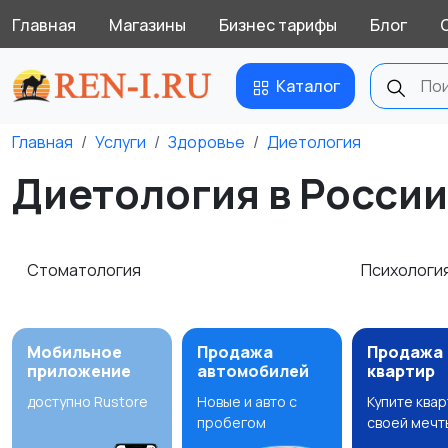
Главная
Магазины
Бизнес тарифы
Блог
Каталог
Главная
Услуги
Здоровье
Диетология
Диетология в России
Стоматология
Психологи
Мобильное
Продажа
Продажа
приложение
автомобилей
квартир
доступно Rustore
Новые и авто с
Купите ква
пробегом
своей мечт