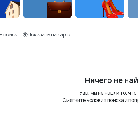
ь поиск
🌍Показать на карте
Ничего не на
Увы, мы не нашли то, что
Смягчите условия поиска и поп