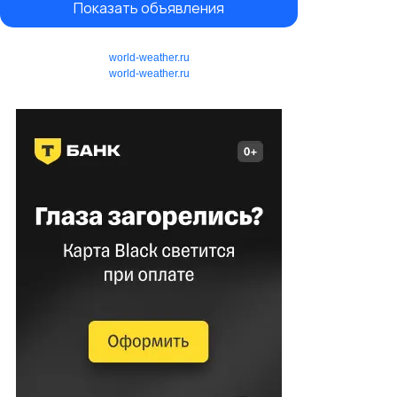
Показать объявления
world-weather.ru
world-weather.ru