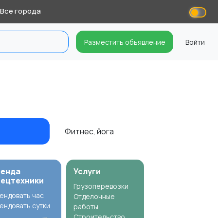
Все города
Разместить объявление
Войти
Фитнес, йога
ренда
Услуги
пецтехники
Грузоперевозки
ендовать час
Отделочные
ендовать сутки
работы
Строительство