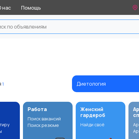
О нас
Помощь
я
Диетология
1
Работа
Женский
А
гардероб
с
Поиск вакансий
ртиру
Найди своё
Ар
Поиск резюме
ы
Ар