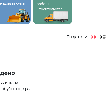
ендовать сутки
работы
Строительство
По дате
йдено
 вы искали.
робуйте еще раз.