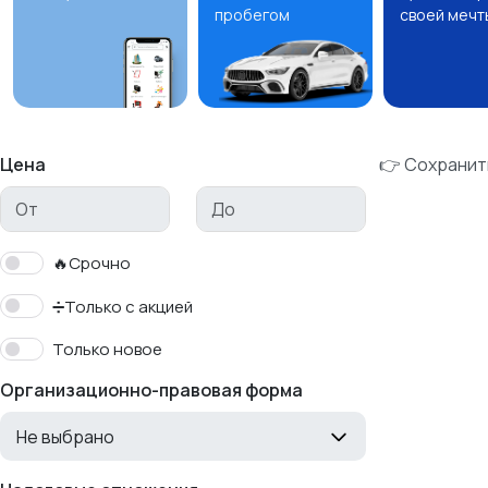
пробегом
своей мечт
Цена
👉 Сохранит
🔥Срочно
➗Только с акцией
Только новое
Организационно-правовая форма
Не выбрано