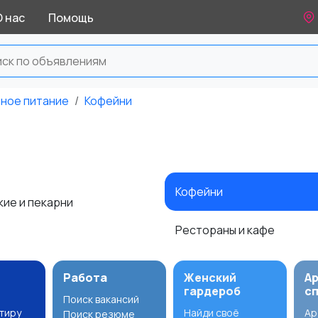
О нас
Помощь
ное питание
Кофейни
Кофейни
кие и пекарни
Рестораны и кафе
Работа
Женский
А
гардероб
с
Поиск вакансий
ртиру
Найди своё
Ар
Поиск резюме