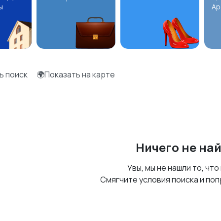
ы
Ар
ь поиск
🌍Показать на карте
Ничего не на
Увы, мы не нашли то, что
Смягчите условия поиска и поп