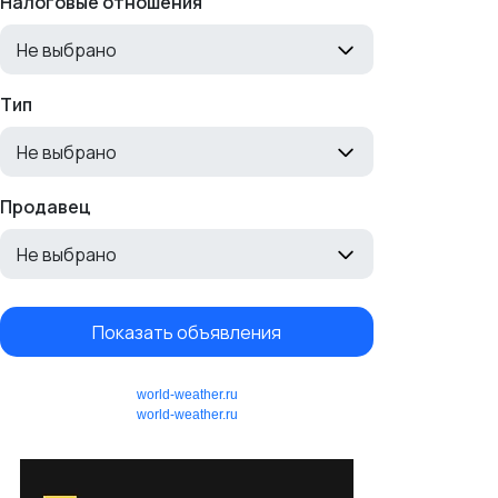
Налоговые отношения
Не выбрано
Тип
Не выбрано
Продавец
Не выбрано
Показать объявления
world-weather.ru
world-weather.ru