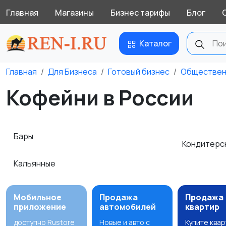
Главная
Магазины
Бизнес тарифы
Блог
Каталог
Главная
Для Бизнеса
Готовый бизнес
Обществен
Кофейни в России
Бары
Кондитерс
Кальянные
Мобильное
Продажа
Продажа
приложение
автомобилей
квартир
доступно Rustore
Новые и авто с
Купите ква