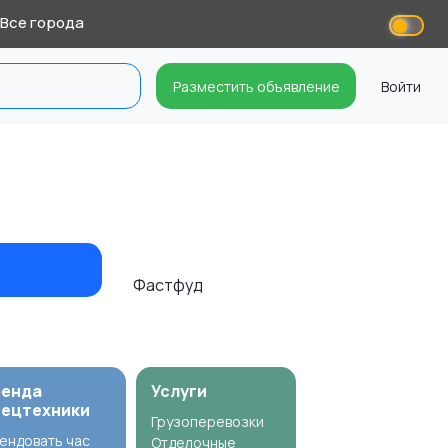
Все города
Разместить объявление
Войти
Фастфуд
ренда
Услуги
пецтехники
Грузоперевозки
ендовать час
Отделочные