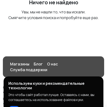
Ничего не найдено
Увы, мы не нашли то, что вы искали.
Смягчите условия поиска и попробуйте еще раз.
Магазины
Блог
О нас
Служба поддержки
Используем куки и рекомендательные
© 2026 Орен-АЙ - Авто | Недвижимость | Работа |
технологии
Услуги
Это чтобы сайт работал лучше. Оставаясь с нами, вы
Создал Карусов Е.С ООО "ЦПК" ИНН 5609203278 ОГРН
соглашаетесь на использование файлов куки.
1235600008841