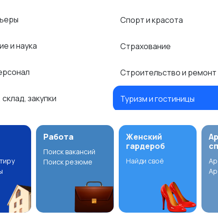
рьеры
Спорт и красота
ие и наука
Страхование
ерсонал
Строительство и ремонт
 склад, закупки
Туризм и гостиницы
Работа
Женский
А
гардероб
с
Поиск вакансий
ртиру
Найди своё
Ар
Поиск резюме
ы
Ар