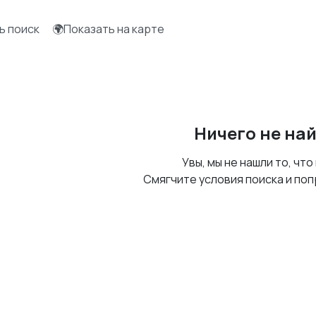
ь поиск
🌍Показать на карте
Ничего не на
Увы, мы не нашли то, что
Смягчите условия поиска и поп