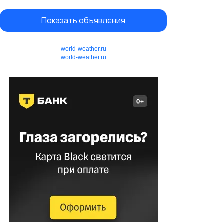
Показать объявления
world-weather.ru
world-weather.ru