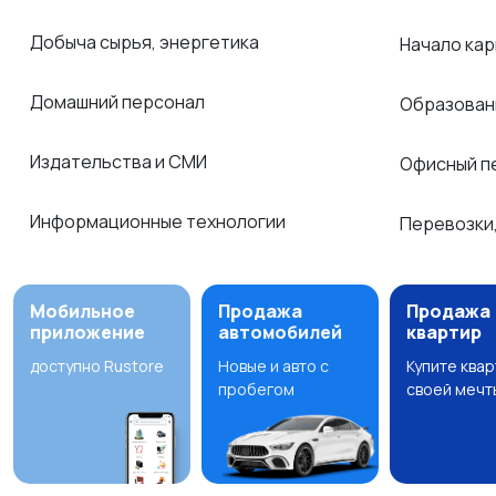
Добыча сырья, энергетика
Начало ка
Домашний персонал
Образован
Издательства и СМИ
Офисный п
Информационные технологии
Перевозки,
Мобильное
Продажа
Продажа
приложение
автомобилей
квартир
доступно Rustore
Новые и авто с
Купите ква
пробегом
своей мечт