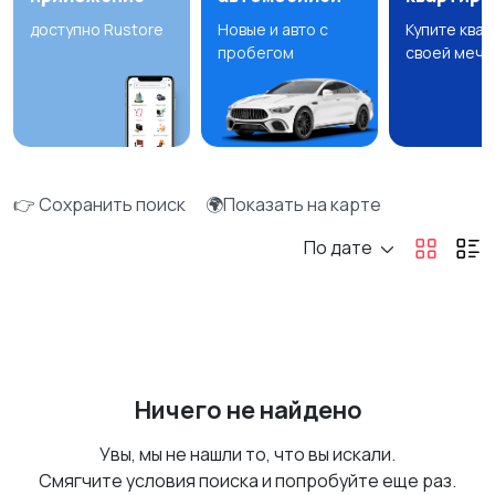
доступно Rustore
Новые и авто с
Купите ква
пробегом
своей мечт
👉 Сохранить поиск
🌍Показать на карте
По дате
Ничего не найдено
Увы, мы не нашли то, что вы искали.
Смягчите условия поиска и попробуйте еще раз.