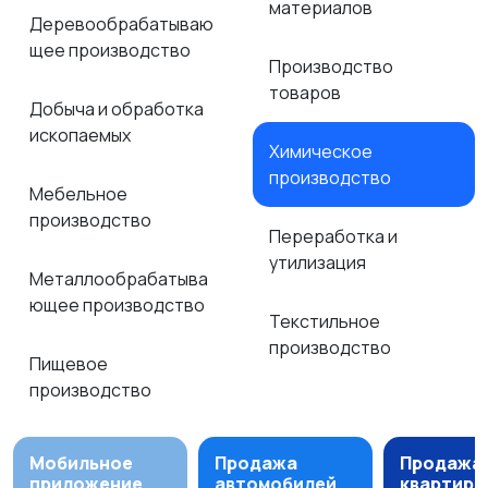
материалов
Деревообрабатываю
щее производство
Производство
товаров
Добыча и обработка
ископаемых
Химическое
производство
Мебельное
производство
Переработка и
утилизация
Металлообрабатыва
ющее производство
Текстильное
производство
Пищевое
производство
Мобильное
Продажа
Продажа
приложение
автомобилей
квартир